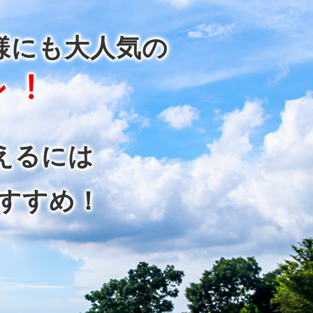
様にも大人気の
ン︕
えるには
すすめ！